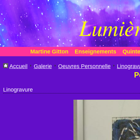
Lumièr
Martine Gitton
Enseignements
Quinte
Accueil
Galerie
Oeuvres Personnelle
Linograv
P
Linogravure