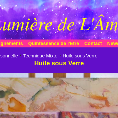
umière de L'Â
ignements
Quintessence de l'Etre
Contact
News
sonnelle
Technique Mixte
Huile sous Verre
Huile sous Verre